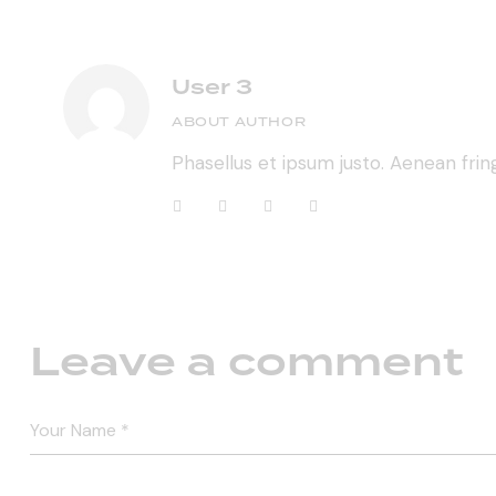
User 3
ABOUT AUTHOR
Phasellus et ipsum justo. Aenean frin
facebook
twitter-
dribbble-
instagramm
x
1
Leave a comment