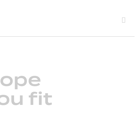
Searc
rope
u fit