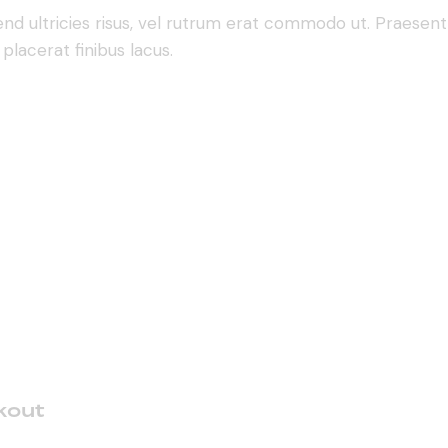
fend ultricies risus, vel rutrum erat commodo ut. Praese
lacerat finibus lacus.
rkout