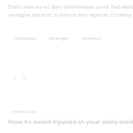
Etiam vitae leo et diam pellentesque porta. Sed elei
vel augue placerat, a tempor sem egestas. Curabitur p
Motivation
Strength
Workout
0
Post
PREVIOUS
How to avoid injuries in your daily wo
navigation