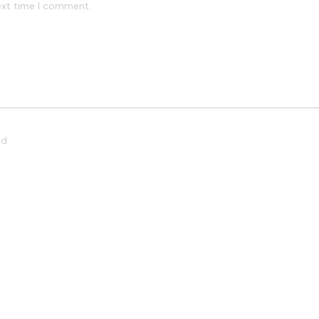
ext time I comment.
d.