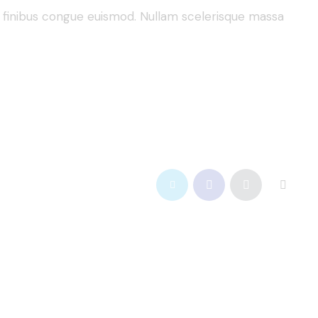
nt finibus congue euismod. Nullam scelerisque massa
Twitter-
Facebook
Share-
Copy
new
email
URL
to
clipboa