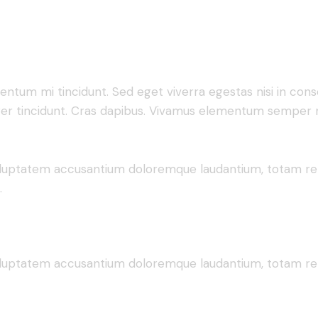
mentum mi tincidunt. Sed eget viverra egestas nisi in co
nteger tincidunt. Cras dapibus. Vivamus elementum semper n
 voluptatem accusantium doloremque laudantium, totam rem
.
 voluptatem accusantium doloremque laudantium, totam rem