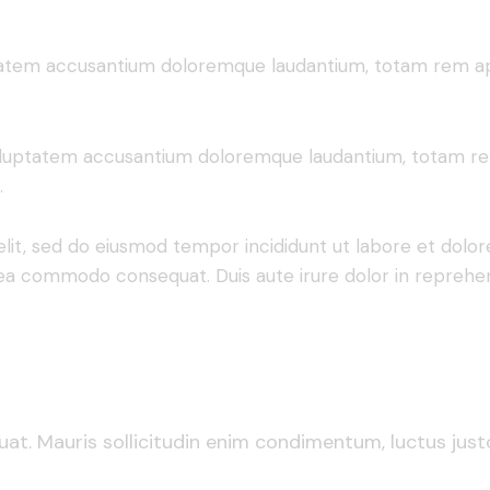
uptatem accusantium doloremque laudantium, totam rem ape
 voluptatem accusantium doloremque laudantium, totam rem
.
elit, sed do eiusmod tempor incididunt ut labore et dolo
ex ea commodo consequat. Duis aute irure dolor in repreh
at. Mauris sollicitudin enim condimentum, luctus justo