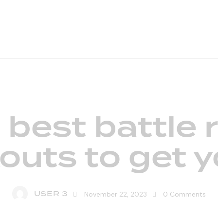
STANDARD
 best battle 
outs to get yo
USER 3
November 22, 2023
0
Comments